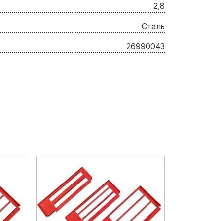
2,8
Сталь
26990043