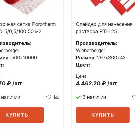
дочная сетка Porotherm
Слайдер для нанесения
C-5/0,5/100 50 м2
раствора PTH 25
изводитель:
Производитель:
erberger
Wienerberger
мер:
500х10000
Размер:
297х800х43
т:
Цвет:
а
Цена
70 ₽ /шт
4 462.20 ₽ /шт
 наличии
В наличии