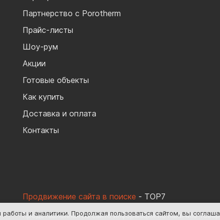
Партнерство с Porotherm
Прайс-листы
Шоу-рум
Акции
Готовые объекты
Как купить
Доставка и оплата
Контакты
Продвижение сайта в поиске
- TOP7
я работы и аналитики
. Продолжая пользоваться сайтом, вы соглаш
Представленная на сайте информация по наличию товаро