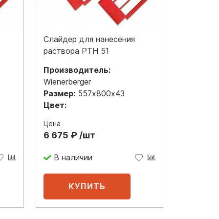
Слайдер для нанесения
раствора PTH 51
Производитель:
Wienerberger
Размер:
557х800х43
Цвет:
Цена
6 675 ₽ /шт
В наличии