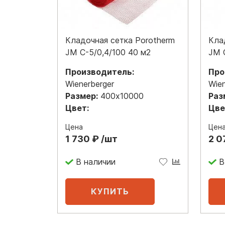
Кладочная сетка Porotherm
Кла
JM C-5/0,4/100 40 м2
JM 
Производитель:
Про
Wienerberger
Wien
Размер:
400х10000
Раз
Цвет:
Цве
Цена
Цен
1 730 ₽ /шт
2 0
В наличии
В