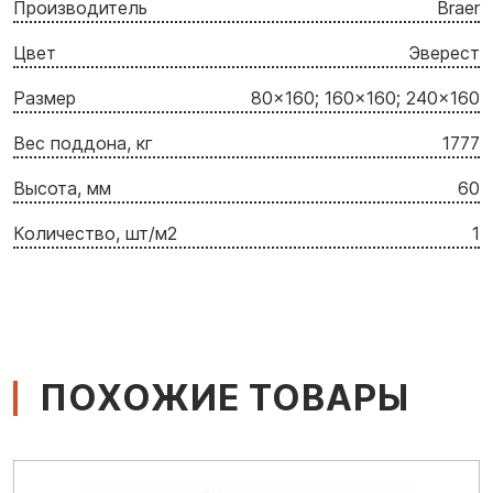
Производитель
Braer
Цвет
Эверест
Размер
80x160; 160x160; 240x160
Вес поддона, кг
1777
Высота, мм
60
Количество, шт/м2
1
ПОХОЖИЕ ТОВАРЫ