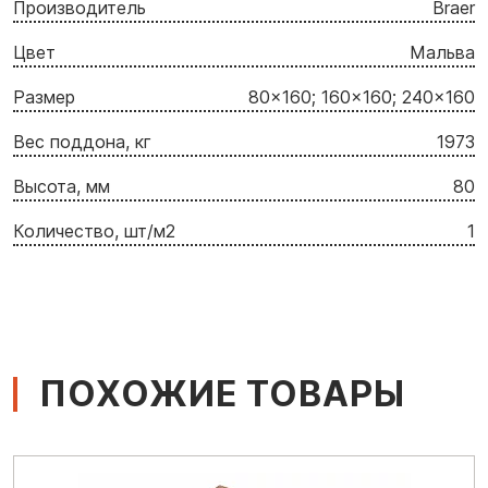
Производитель
Braer
Цвет
Мальва
Размер
80x160; 160x160; 240x160
Вес поддона, кг
1973
Высота, мм
80
Количество, шт/м2
1
ПОХОЖИЕ ТОВАРЫ