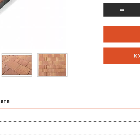
-
К
лата