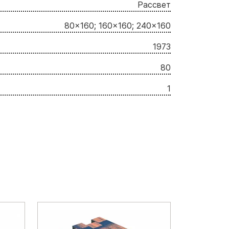
Рассвет
80x160; 160x160; 240x160
1973
80
1