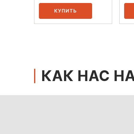
КАК НАС Н