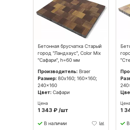
Бетонная брусчатка Старый
Бет
город "Ландхаус", Color Mix
горо
"Сафари", h=60 мм
"Ст
Производитель:
Braer
Про
Размер:
80x160; 160x160;
Раз
240x160
240
Цвет:
Сафари
Цве
Цена
Цен
1 343 ₽ /шт
1 3
В наличии
В