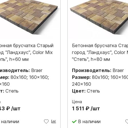
онная брусчатка Старый
Бетонная брусчатка Ста
д "Ландхаус", Color Mix
город "Ландхаус", Color 
епь", h=60 мм
"Степь", h=80 мм
изводитель:
Braer
Производитель:
Braer
мер:
80x160; 160x160;
Размер:
80x160; 160x160
x160
240x160
т:
Степь
Цвет:
Степь
а
Цена
43 ₽ /шт
1 511 ₽ /шт
 наличии
В наличии