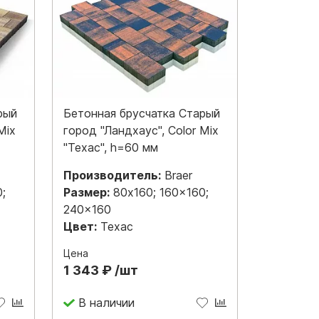
рый
Бетонная брусчатка Старый
Mix
город "Ландхаус", Color Mix
"Техас", h=60 мм
Производитель:
Braer
;
Размер:
80x160; 160x160;
240x160
Цвет:
Техас
Цена
1 343 ₽ /шт
В наличии