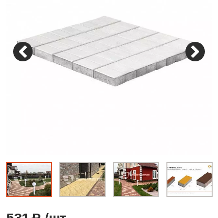
531 ₽
/шт