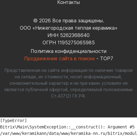
Контакты
© 2026 Все права защищены.
ООО «Нижегородская теплая керамика»
ИНН 5262368640
ОГРН 1195275065985
Политика конфиденциальности
Продвижение сайта в поиске
- TOP7
Представленная на сайте информация по наличию товаров
на складе, их стоимости, носит информационный,
ознакомительный характер и ни при каких условиях не
является публичной офертой, определяемой положениями
Ст.437(2) ГК РФ.
[TypeError] 

Bitrix\Main\SystemException::__construct(): Argument #5 
/var/www/keramikann/data/www/keramika-nn.ru/bitrix/modul