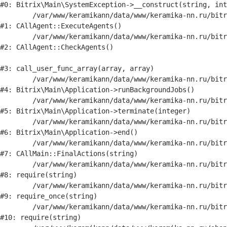
#0: Bitrix\Main\SystemException->__construct(string, int
	/var/www/keramikann/data/www/keramika-nn.ru/bitrix/modules/main/classes/general/agent.php:516

#1: CAllAgent::ExecuteAgents()

	/var/www/keramikann/data/www/keramika-nn.ru/bitrix/modules/main/classes/general/agent.php:357

#2: CAllAgent::CheckAgents()

#3: call_user_func_array(array, array)

	/var/www/keramikann/data/www/keramika-nn.ru/bitrix/modules/main/lib/application.php:845

#4: Bitrix\Main\Application->runBackgroundJobs()

	/var/www/keramikann/data/www/keramika-nn.ru/bitrix/modules/main/lib/application.php:380

#5: Bitrix\Main\Application->terminate(integer)

	/var/www/keramikann/data/www/keramika-nn.ru/bitrix/modules/main/lib/application.php:332

#6: Bitrix\Main\Application->end()

	/var/www/keramikann/data/www/keramika-nn.ru/bitrix/modules/main/classes/general/main.php:3702

#7: CAllMain::FinalActions(string)

	/var/www/keramikann/data/www/keramika-nn.ru/bitrix/modules/main/include/epilog_after.php:61

#8: require(string)

	/var/www/keramikann/data/www/keramika-nn.ru/bitrix/modules/main/include/epilog.php:3

#9: require_once(string)

	/var/www/keramikann/data/www/keramika-nn.ru/bitrix/footer.php:4

#10: require(string)
