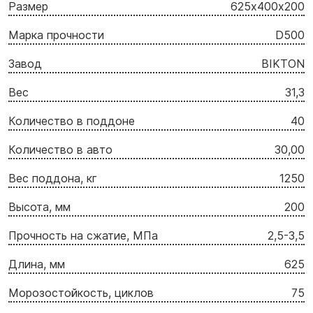
Размер
625х400х200
Марка прочности
D500
Завод
BIKTON
Вес
31,3
Количество в поддоне
40
Количество в авто
30,00
Вес поддона, кг
1250
Высота, мм
200
Прочность на сжатие, МПа
2,5-3,5
Длина, мм
625
Морозостойкость, циклов
75