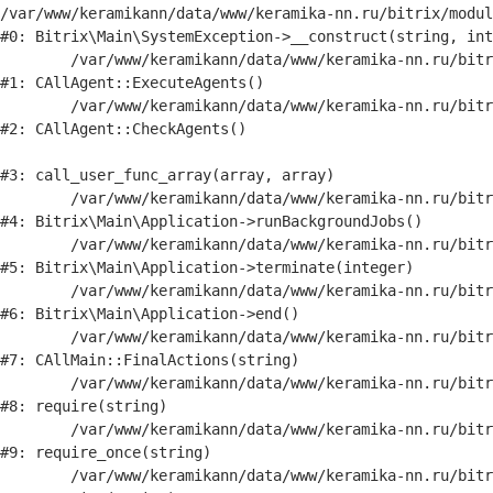
/var/www/keramikann/data/www/keramika-nn.ru/bitrix/modul
#0: Bitrix\Main\SystemException->__construct(string, int
	/var/www/keramikann/data/www/keramika-nn.ru/bitrix/modules/main/classes/general/agent.php:516

#1: CAllAgent::ExecuteAgents()

	/var/www/keramikann/data/www/keramika-nn.ru/bitrix/modules/main/classes/general/agent.php:357

#2: CAllAgent::CheckAgents()

#3: call_user_func_array(array, array)

	/var/www/keramikann/data/www/keramika-nn.ru/bitrix/modules/main/lib/application.php:845

#4: Bitrix\Main\Application->runBackgroundJobs()

	/var/www/keramikann/data/www/keramika-nn.ru/bitrix/modules/main/lib/application.php:380

#5: Bitrix\Main\Application->terminate(integer)

	/var/www/keramikann/data/www/keramika-nn.ru/bitrix/modules/main/lib/application.php:332

#6: Bitrix\Main\Application->end()

	/var/www/keramikann/data/www/keramika-nn.ru/bitrix/modules/main/classes/general/main.php:3702

#7: CAllMain::FinalActions(string)

	/var/www/keramikann/data/www/keramika-nn.ru/bitrix/modules/main/include/epilog_after.php:61

#8: require(string)

	/var/www/keramikann/data/www/keramika-nn.ru/bitrix/modules/main/include/epilog.php:3

#9: require_once(string)

	/var/www/keramikann/data/www/keramika-nn.ru/bitrix/footer.php:4
