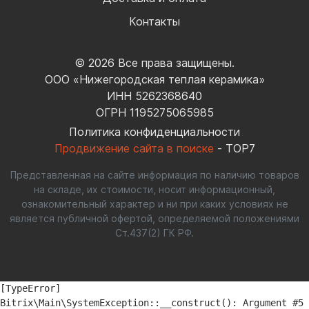
Контакты
© 2026 Все права защищены.
ООО «Нижегородская теплая керамика»
ИНН 5262368640
ОГРН 1195275065985
Политика конфиденциальности
Продвижение сайта в поиске
- TOP7
Представленная на сайте информация по наличию товаров
на складе, их стоимости, носит информационный,
ознакомительный характер и ни при каких условиях не
является публичной офертой, определяемой положениями
Ст.437(2) ГК РФ.
[TypeError] 

Bitrix\Main\SystemException::__construct(): Argument #5 