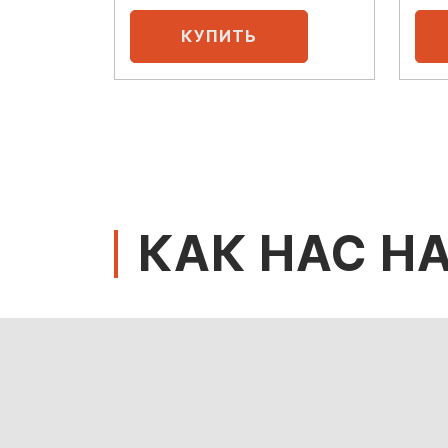
КАК НАС Н