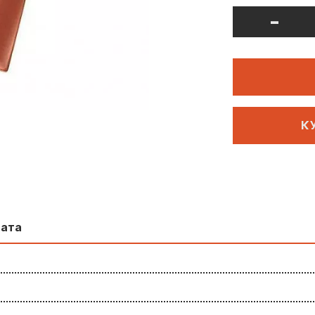
-
К
лата