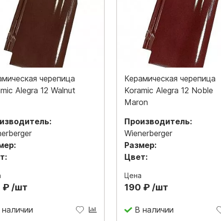
амическая черепица
Керамическая черепица
mic Alegra 12 Walnut
Koramic Alegra 12 Noble
Maron
изводитель:
Производитель:
erberger
Wienerberger
мер:
Размер:
т:
Цвет:
а
Цена
 ₽ /шт
190 ₽ /шт
 наличии
В наличии