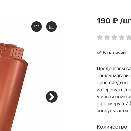
190 ₽
/ш
В наличии
Предлагаем ва
нашем магазин
цене среди ко
интересует до
у вас возникл
по номеру +7 
консультанты 
Количество