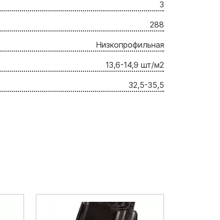
3
288
Низкопрофильная
13,6-14,9 шт/м2
32,5-35,5