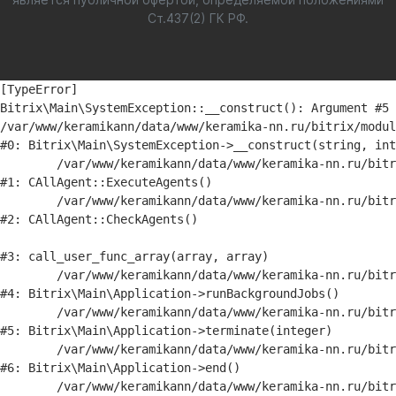
Ст.437(2) ГК РФ.
[TypeError] 

Bitrix\Main\SystemException::__construct(): Argument #5 
/var/www/keramikann/data/www/keramika-nn.ru/bitrix/modul
#0: Bitrix\Main\SystemException->__construct(string, int
	/var/www/keramikann/data/www/keramika-nn.ru/bitrix/modules/main/classes/general/agent.php:516

#1: CAllAgent::ExecuteAgents()

	/var/www/keramikann/data/www/keramika-nn.ru/bitrix/modules/main/classes/general/agent.php:357

#2: CAllAgent::CheckAgents()

#3: call_user_func_array(array, array)

	/var/www/keramikann/data/www/keramika-nn.ru/bitrix/modules/main/lib/application.php:845

#4: Bitrix\Main\Application->runBackgroundJobs()

	/var/www/keramikann/data/www/keramika-nn.ru/bitrix/modules/main/lib/application.php:380

#5: Bitrix\Main\Application->terminate(integer)

	/var/www/keramikann/data/www/keramika-nn.ru/bitrix/modules/main/lib/application.php:332

#6: Bitrix\Main\Application->end()

	/var/www/keramikann/data/www/keramika-nn.ru/bitrix/modules/main/classes/general/main.php:3702
