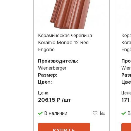
Керамическая черепица
Кер
Koramic Mondo 12 Red
Kor
Engobe
Eng
Производитель:
Про
Wienerberger
Wien
Размер:
Раз
Цвет:
Цве
Цена
Цен
206.15 ₽ /шт
171
В наличии
В