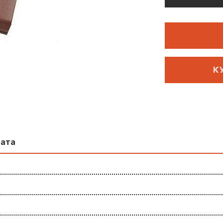
К
лата