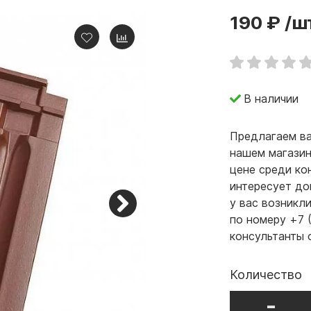
190 ₽
/ш
В наличии
Предлагаем ва
нашем магазин
цене среди ко
интересует до
у вас возникл
по номеру +7 
консультанты 
Количество
-