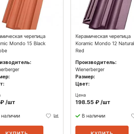
амическая черепица
Керамическая черепица
amic Mondo 15 Black
Koramic Mondo 12 Natura
obe
Red
изводитель:
Производитель:
erberger
Wienerberger
мер:
Размер:
т:
Цвет:
а
Цена
 ₽ /шт
198.55 ₽ /шт
 наличии
В наличии