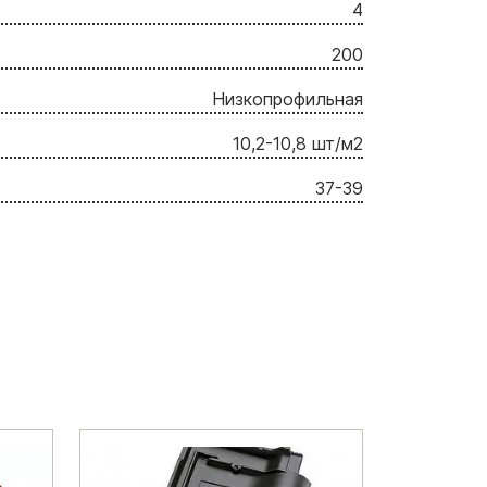
4
200
Низкопрофильная
10,2-10,8 шт/м2
37-39