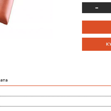
-
К
лата