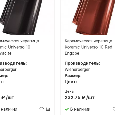
амическая черепица
Керамическая черепица
mic Universo 10
Koramic Universo 10 Red
racite
Engobe
изводитель:
Производитель:
erberger
Wienerberger
мер:
Размер:
т:
Цвет:
а
Цена
 ₽ /шт
232.75 ₽ /шт
 наличии
В наличии