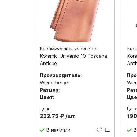
Керамическая черепица
Кер
Koramic Universo 10 Toscana
Kora
Antique
Anth
Производитель:
Про
Wienerberger
Wien
Размер:
Раз
Цвет:
Цве
Цена
Цен
232.75 ₽ /шт
190
В наличии
В