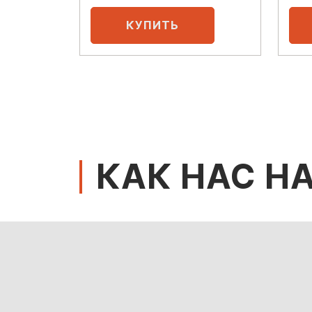
КАК НАС Н