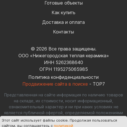
Готовые объекты
Как купить
Доставка и оплата
Контакты
© 2026 Все права защищены.
ООО «Нижегородская теплая керамика»
ИНН 5262368640
ОГРН 1195275065985
Политика конфиденциальности
Продвижение сайта в поиске
- TOP7
Представленная на сайте информация по наличию товаров
на складе, их стоимости, носит информационный,
ознакомительный характер и ни при каких условиях не
является публичной офертой, определяемой положениями
Ст.437(2) ГК РФ.
Этот сайт использует файлы cookie
. Продолжая пользоваться
сайтом, вы соглашаетесь с
политикой