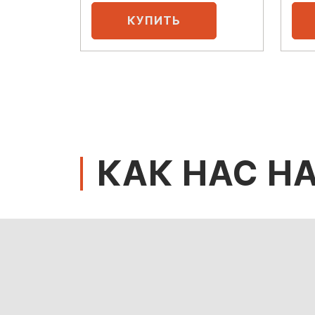
КАК НАС Н