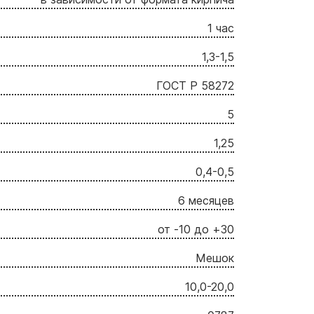
1 час
1,3-1,5
ГОСТ Р 58272
5
1,25
0,4-0,5
6 месяцев
от -10 до +30
Мешок
10,0-20,0