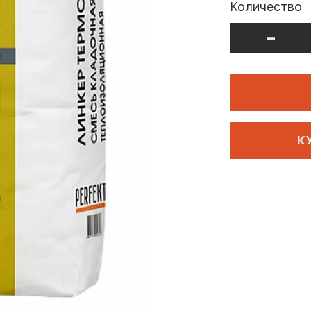
Количество
-
К