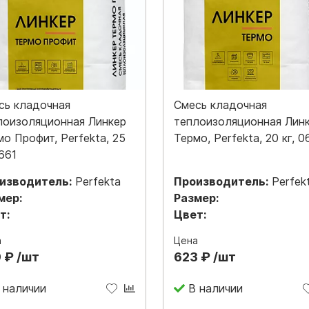
сь кладочная
Смесь кладочная
лоизоляционная Линкер
теплоизоляционная Лин
мо Профит, Perfekta, 25
Термо, Perfekta, 20 кг, 0
1661
изводитель:
Perfekta
Производитель:
Perfek
мер:
Размер:
т:
Цвет:
а
Цена
 ₽ /шт
623 ₽ /шт
 наличии
В наличии