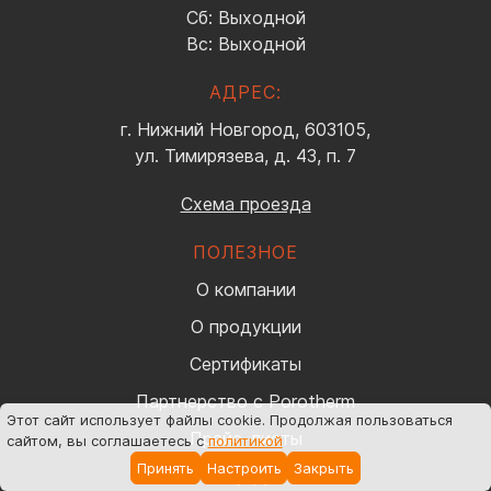
Сб: Выходной
Вс: Выходной
АДРЕС:
г. Нижний Новгород, 603105,
ул. Тимирязева, д. 43, п. 7
Схема проезда
ПОЛЕЗНОЕ
О компании
О продукции
Сертификаты
Партнерство с Porotherm
Этот сайт использует файлы cookie
. Продолжая пользоваться
Прайс-листы
сайтом, вы соглашаетесь с
политикой
Принять
Настроить
Закрыть
Шоу-рум