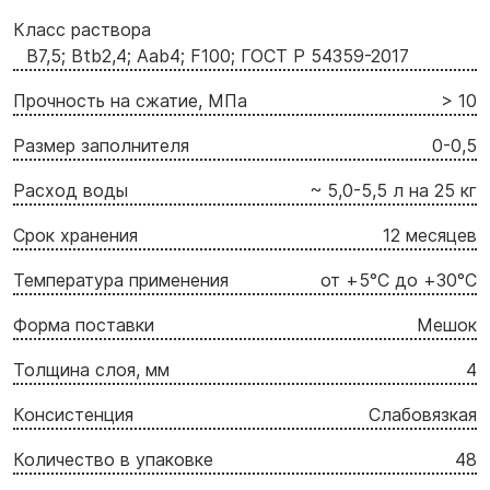
Класс раствора
B7,5; Btb2,4; Aab4; F100; ГОСТ Р 54359-2017
Прочность на сжатие, МПа
> 10
Размер заполнителя
0-0,5
Расход воды
~ 5,0-5,5 л на 25 кг
Срок хранения
12 месяцев
Температура применения
от +5°С до +30°С
Форма поставки
Мешок
Толщина слоя, мм
4
Консистенция
Слабовязкая
Количество в упаковке
48