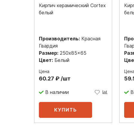
Кирпич керамический Cortex
Кир
белый
бел
Производитель:
Красная
Про
Гвардия
Гва
Размер:
250x85x65
Раз
Цвет:
Белый
Цве
Цена
Цен
60.27 ₽ /шт
59.
В наличии
В