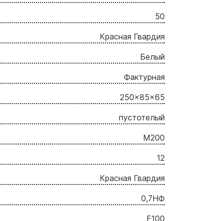
50
Красная Гвардия
Белый
Фактурная
250x85x65
пустотелый
М200
12
Красная Гвардия
0,7НФ
F100