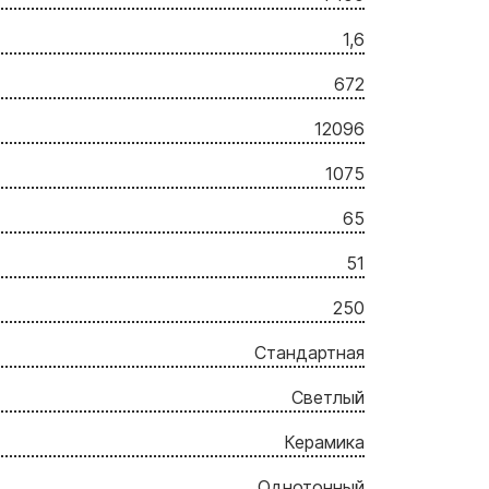
1,6
672
12096
1075
65
51
250
Стандартная
Светлый
Керамика
Однотонный