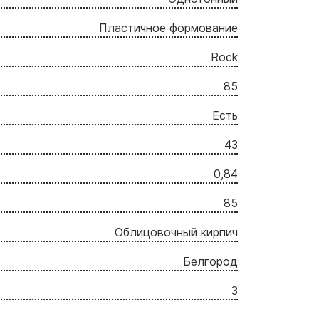
Пластичное формование
Rock
85
Есть
43
0,84
85
Облицовочный кирпич
Белгород
3