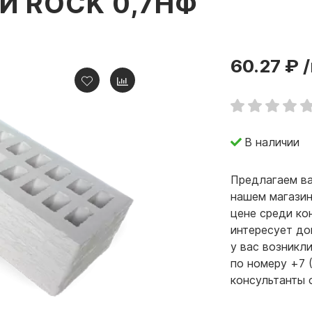
Й ROCK 0,7НФ
60.27 ₽
/
В наличии
Предлагаем ва
нашем магазин
цене среди ко
интересует до
у вас возникл
по номеру +7 
консультанты 