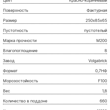
Цвет
Красно-коричневый
Поверхность
Фактурная
Размер
250х85х65
Пустотность
пустотелый
Марка прочности
M200
Влагопоглощение
8
Завод
Volgabrick
Формат
0,7НФ
Морозостойкость
F100
Вес
1,8
Количество в поддоне
660