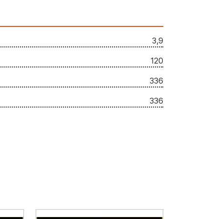
3,9
120
336
336