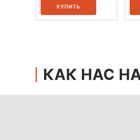
КАК НАС Н