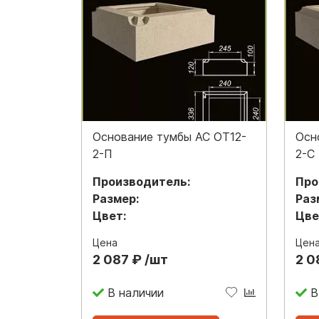
Основание тумбы АС ОТ12-
Осн
2-П
2-С
Производитель:
Про
Размер:
Раз
Цвет:
Цве
Цена
Цен
2 087 ₽ /шт
2 0
В наличии
В