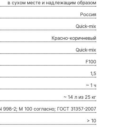
в сухом месте и надлежащим образом
Россия
Quick-mix
Красно-коричневый
Quick-mix
F100
1,5
~ 1 ч
~ 14 л из 25 кг
N 998-2; М 100 согласно; ГОСТ 31357-2007
> 10