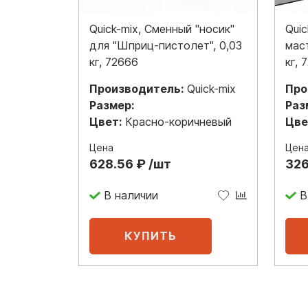
Quick-mix, Cменный "носик"
Qui
для "Шприц-пистолет", 0,03
мас
кг, 72666
кг, 
Производитель:
Quick-mix
Про
Размер:
Раз
Цвет:
Красно-коричневый
Цве
Цена
Цен
628.56 ₽ /шт
326
В наличии
В