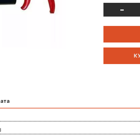
-
К
лата
3