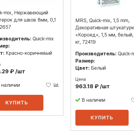
ck-mix, Нержавеющий
терок для швов 8мм, 0,1
MRS, Quick-mix, 1,5 mm,
72657
Декоративная штукатур
«Короед», 1,5 мм, белый,
изводитель:
Quick-mix
кг, 72419
мер:
т:
Красно-коричневый
Производитель:
Quick-
Размер:
а
Цвет:
Белый
.29 ₽ /шт
Цена
 наличии
963.18 ₽ /шт
В наличии