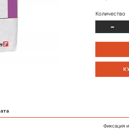
Количество
-
К
лата
Фиксация и