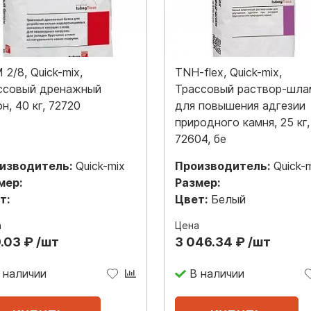
2/8, Quick-mix,
TNH-flex, Quick-mix,
ссовый дренажный
Трассовый раствор-шла
н, 40 кг, 72720
для повышения адгезии
природного камня, 25 кг,
72604, бе
изводитель:
Quick-mix
Производитель:
Quick-
мер:
Размер:
т:
Цвет:
Белый
а
Цена
.03 ₽ /шт
3 046.34 ₽ /шт
 наличии
В наличии