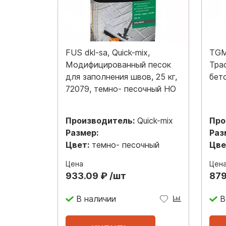
FUS dkl-sa, Quick-mix,
TGM 
Модифицированный песок
Тра
для заполнения швов, 25 кг,
бето
72079, темно- песочный НО
Производитель:
Quick-mix
Про
Размер:
Раз
Цвет:
темно- песочный
Цве
Цена
Цен
933.09 ₽ /шт
879
В наличии
В