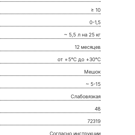
≥ 10
0-1,5
~ 5,5 л на 25 кг
12 месяцев
от +5°C до +30°C
Мешок
~ 5-15
Слабовязкая
48
72319
Согласно инструкции