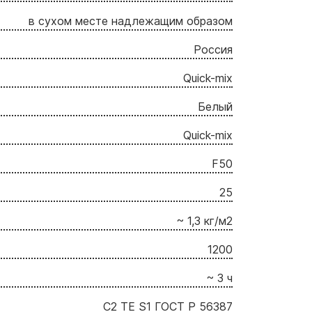
в сухом месте надлежащим образом
Россия
Quick-mix
Белый
Quick-mix
F50
25
~ 1,3 кг/м2
1200
~ 3 ч
С2 ТЕ S1 ГОСТ Р 56387