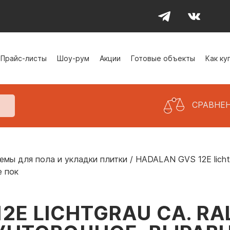
Прайс-листы
Шоу-рум
Акции
Готовые объекты
Как ку
СРАВНЕ
емы для пола и укладки плитки
/
HADALAN GVS 12E lichtg
е пок
2E LICHTGRAU CA. RAL