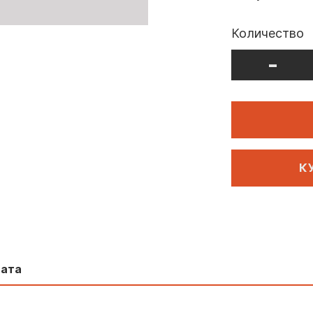
Количество
-
К
лата