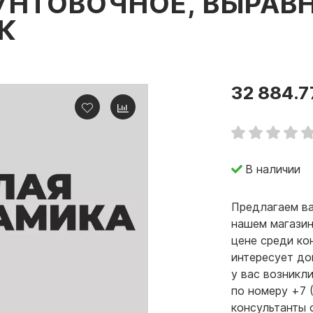
ГРУНТОВОЧНОЕ, ВЫРА
К
32 884.7
В наличии
Предлагаем ва
нашем магазин
цене среди ко
интересует до
у вас возникл
по номеру +7 
консультанты 