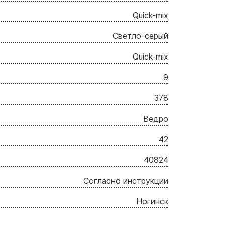
Quick-mix
Светло-серый
Quick-mix
9
378
Ведро
42
40824
Согласно инструкции
Ногинск