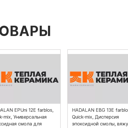
ТОВАРЫ
ALAN EPUni 12E farblos,
HADALAN EBG 13E farblo
k-mix, Универсальная
Quick-mix, Дисперсия
ксидная смола для
эпоксидной смолы, вяж