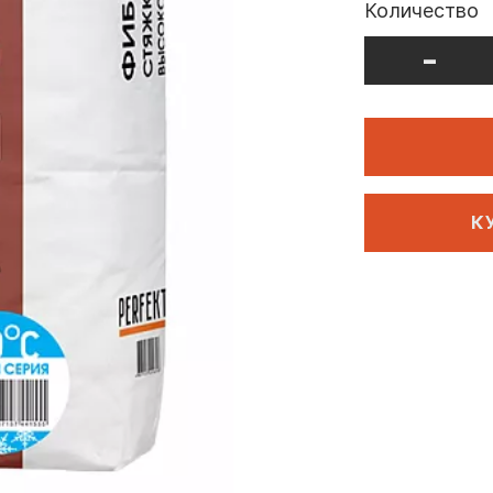
Количество
-
К