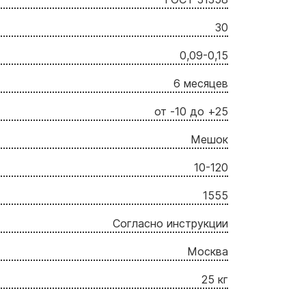
30
0,09-0,15
6 месяцев
от -10 до +25
Мешок
10-120
1555
Согласно инструкции
Москва
25 кг