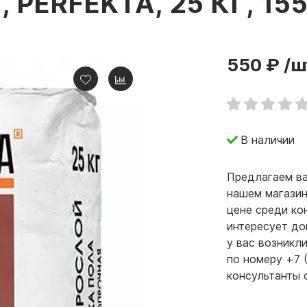
 PERFEKTA, 25 КГ, 15
550 ₽
/ш
В наличии
Предлагаем ва
нашем магазин
цене среди ко
интересует до
у вас возникл
по номеру +7 
консультанты 