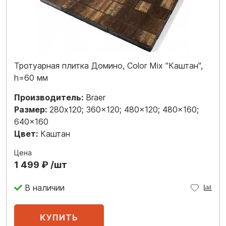
Тротуарная плитка Домино, Color Mix "Каштан",
h=60 мм
Производитель:
Braer
Размер:
280x120; 360x120; 480x120; 480x160;
640x160
Цвет:
Каштан
Цена
1 499 ₽ /шт
В наличии