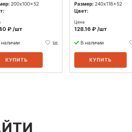
мер:
200x100x52
Размер:
240x118x52
т:
Цвет:
а
Цена
40 ₽ /шт
128.16 ₽ /шт
 наличии
В наличии
АЙТИ