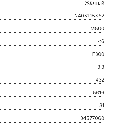
Жёлтый
240x118x52
M800
<6
F300
3,3
432
5616
31
34577060