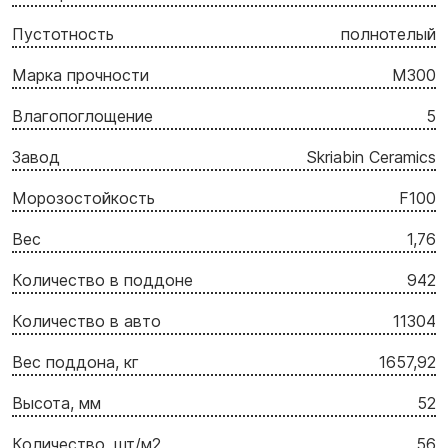
Пустотность
полнотелый
Марка прочности
М300
Влагопоглощение
5
Завод
Skriabin Ceramics
Морозостойкость
F100
Вес
1,76
Количество в поддоне
942
Количество в авто
11304
Вес поддона, кг
1657,92
Высота, мм
52
Количество, шт/м2
56