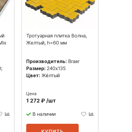
ый
Тротуарная плитка Волна,
Mix
Желтый, h=60 мм
Производитель:
Braer
;
Размер:
240x135
Цвет:
Жёлтый
Цена
1 272 ₽ /шт
В наличии