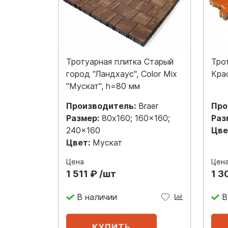
Тротуарная плитка Старый
Тро
город "Ландхаус", Color Mix
Кра
"Мускат", h=80 мм
Производитель:
Braer
Про
Размер:
80x160; 160x160;
Раз
240x160
Цве
Цвет:
Мускат
Цена
Цен
1 511 ₽ /шт
1 3
В наличии
В