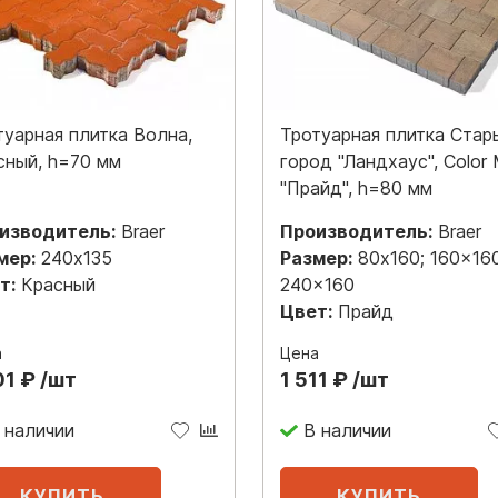
туарная плитка Волна,
Тротуарная плитка Стар
сный, h=70 мм
город "Ландхаус", Color 
"Прайд", h=80 мм
изводитель:
Braer
Производитель:
Braer
мер:
240x135
Размер:
80x160; 160x160
т:
Красный
240x160
Цвет:
Прайд
а
Цена
01 ₽ /шт
1 511 ₽ /шт
 наличии
В наличии