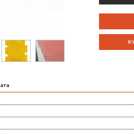
К
лата