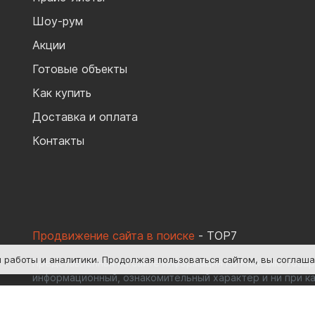
Шоу-рум
Акции
Готовые объекты
Как купить
Доставка и оплата
Контакты
Продвижение сайта в поиске
- TOP7
я работы и аналитики
. Продолжая пользоваться сайтом, вы соглаш
Представленная на сайте информация по наличию товаро
информационный, ознакомительный характер и ни при ка
определяемой положениями Ст.437(2) ГК РФ.