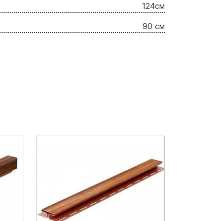
124cм
90 см