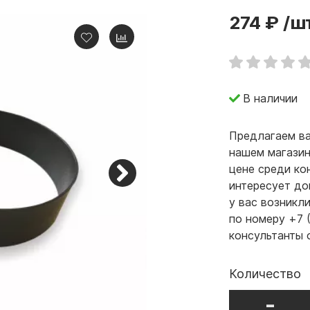
274 ₽
/ш
В наличии
Предлагаем ва
нашем магазин
цене среди ко
интересует до
у вас возникл
по номеру +7 
консультанты 
Количество
-