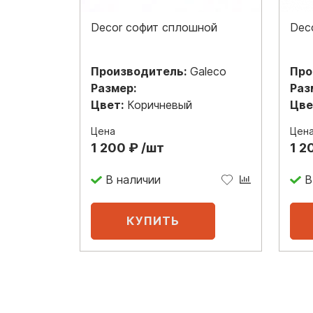
Decor софит сплошной
Dec
Производитель:
Galeco
Про
Размер:
Раз
Цвет:
Коричневый
Цве
Цена
Цен
1 200 ₽ /шт
1 2
В наличии
В