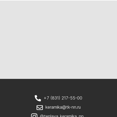
+7 (831) 217-55-00
keramika@tk-nn.ru
@teplaya_keramika_nn