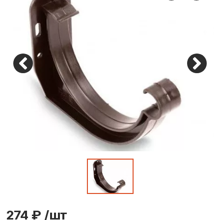
274 ₽
/шт