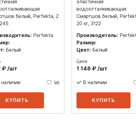
стичная
эластичная
оотталкивающая
водоотталкивающая
ртшов белый, Perfekta, 2
Смартшов белый, Perfekt
3245
20 кг, 3122
изводитель:
Perfekta
Производитель:
Perfek
мер:
Размер:
т:
Белый
Цвет:
Белый
а
Цена
 ₽ /шт
1 148 ₽ /шт
 наличии
В наличии