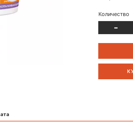
Количество
-
К
лата