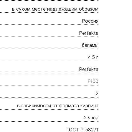
в сухом месте надлежащим образом
Россия
Perfekta
багамы
< 5 г
Perfekta
F100
2
в зависимости от формата кирпича
2 часа
ГОСТ Р 58271