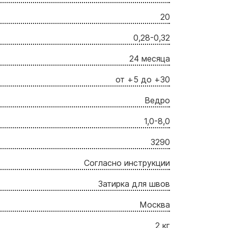
20
0,28-0,32
24 месяца
от +5 до +30
Ведро
1,0-8,0
3290
Согласно инструкции
Затирка для швов
Москва
2 кг