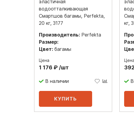
эластичная
эла
водоотталкивающая
вод
Смартшов багамы, Perfekta,
Сма
20 кг, 3177
кг, 
Производитель:
Perfekta
Про
Размер:
Раз
Цвет:
багамы
Цве
Цена
Цен
1 176 ₽ /шт
392
В наличии
В