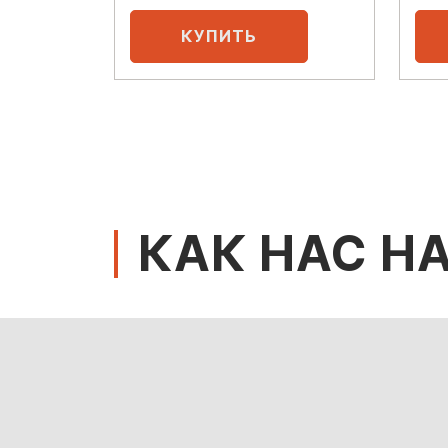
КАК НАС Н