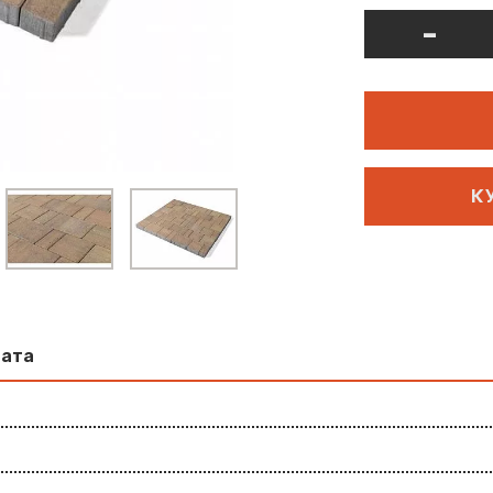
-
К
лата