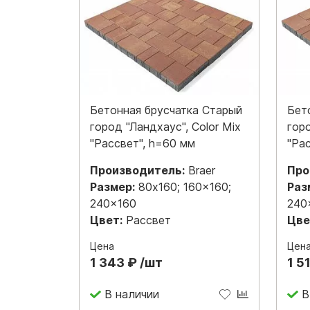
Бетонная брусчатка Старый
Бет
город "Ландхаус", Color Mix
горо
"Рассвет", h=60 мм
"Ра
Производитель:
Braer
Про
Размер:
80x160; 160x160;
Раз
240x160
240
Цвет:
Рассвет
Цве
Цена
Цен
1 343 ₽ /шт
1 5
В наличии
В