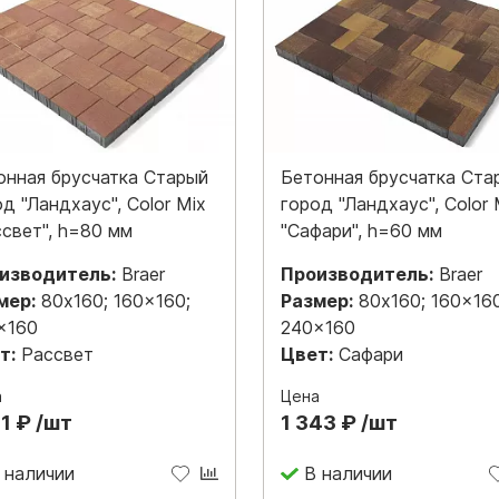
онная брусчатка Старый
Бетонная брусчатка Ста
д "Ландхаус", Color Mix
город "Ландхаус", Color 
ссвет", h=80 мм
"Сафари", h=60 мм
изводитель:
Braer
Производитель:
Braer
мер:
80x160; 160x160;
Размер:
80x160; 160x160
x160
240x160
т:
Рассвет
Цвет:
Сафари
а
Цена
11 ₽ /шт
1 343 ₽ /шт
 наличии
В наличии