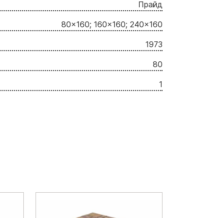
Прайд
80x160; 160x160; 240x160
1973
80
1