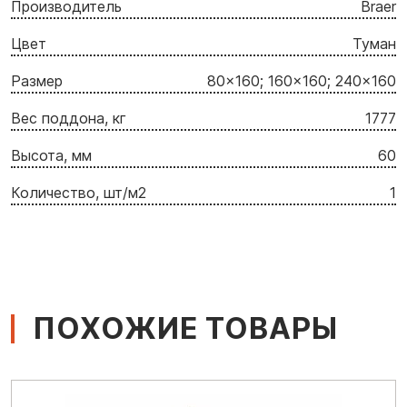
Производитель
Braer
Цвет
Туман
Размер
80x160; 160x160; 240x160
Вес поддона, кг
1777
Высота, мм
60
Количество, шт/м2
1
ПОХОЖИЕ ТОВАРЫ