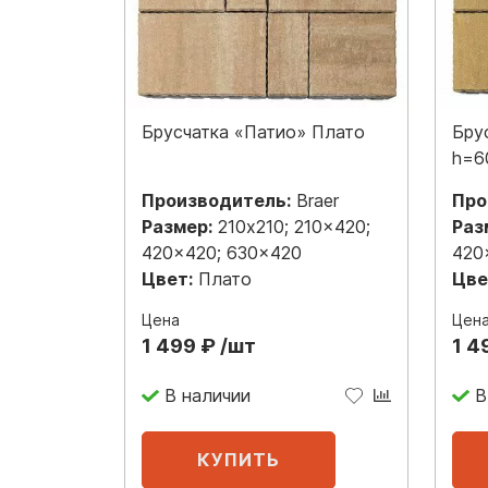
Брусчатка «Патио» Плато
Бру
h=6
Производитель:
Braer
Про
Размер:
210x210; 210x420;
Раз
420x420; 630x420
420
Цвет:
Плато
Цве
Цена
Цен
1 499 ₽ /шт
1 4
В наличии
В