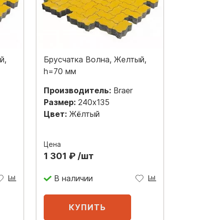
й,
Брусчатка Волна, Желтый,
h=70 мм
Производитель:
Braer
Размер:
240x135
Цвет:
Жёлтый
Цена
1 301 ₽ /шт
В наличии