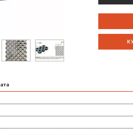
К
лата