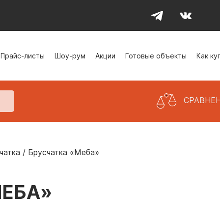
Прайс-листы
Шоу-рум
Акции
Готовые объекты
Как ку
СРАВНЕ
чатка
/
Брусчатка «Меба»
МЕБА»