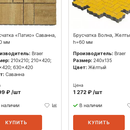
счатка «Патио» Саванна,
Брусчатка Волна, Желты
0 мм
h=60 мм
изводитель:
Braer
Производитель:
Braer
мер:
210x210; 210x420;
Размер:
240x135
x420; 630x420
Цвет:
Жёлтый
т:
Саванна
а
Цена
99 ₽ /шт
1 272 ₽ /шт
 наличии
В наличии