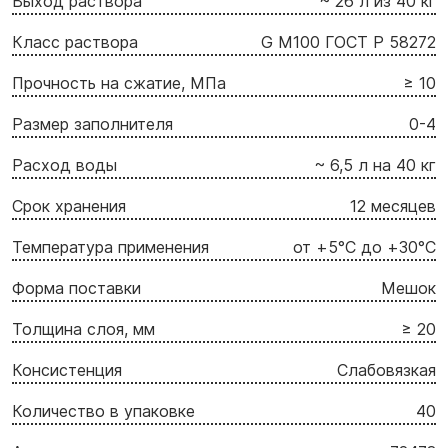
Выход раствора
~ 26 л из 40 кг
Класс раствора
G М100 ГОСТ Р 58272
Прочность на сжатие, МПа
≥ 10
Размер заполнителя
0-4
Расход воды
~ 6,5 л на 40 кг
Срок хранения
12 месяцев
Температура применения
от +5°C до +30°C
Форма поставки
Мешок
Толщина слоя, мм
≥ 20
Консистенция
Слабовязкая
Количество в упаковке
40