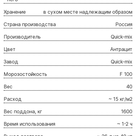
Хранение
в сухом месте надлежащим образом
Страна производства
Россия
Производитель
Quick-mix
Цвет
Антрацит
Завод
Quick-mix
Морозостойкость
F 100
Вес
40
Расход
~ 15 кг/м2
Вес поддона, кг
1600
Время использования
~ 1-2 ч