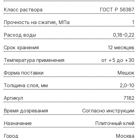
Класс раствора
ГОСТ Р 56387
Прочность на сжатие, МПа
1
Расход воды
0,18-0,22
Срок хранения
12 месяцев
Температура применения
от +5 до +30
Форма поставки
Мешок
Толщина слоя, мм
2,0-10
Артикул
7182
Время дозревания
Согласно инструкции
Назначение
Плиточный клей
Город
Москва