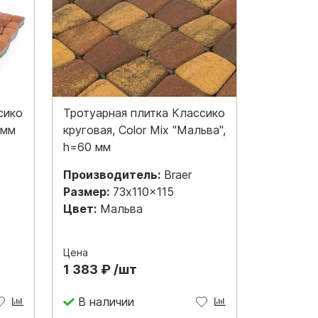
сико
Тротуарная плитка Классико
 мм
круговая, Color Mix "Мальва",
h=60 мм
Производитель:
Braer
Размер:
73x110x115
Цвет:
Мальва
Цена
1 383 ₽ /шт
В наличии