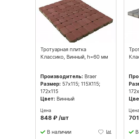
Тротуарная плитка
Тро
Классико, Винный, h=60 мм
Кла
Производитель:
Braer
Про
Размер:
57x115; 115Х115;
Раз
172x115
172
Цвет:
Винный
Цве
Цена
Цен
848 ₽ /шт
701
В наличии
В