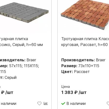
туарная плитка
Тротуарная плитка Клас
ссико, Серый, h=60 мм
круговая, Рассвет, h=60
изводитель:
Braer
Производитель:
Braer
мер:
57x115; 115Х115;
Размер:
73x110x115
x115
Цвет:
Рассвет
т:
Серый
а
Цена
 ₽ /шт
1 383 ₽ /шт
 наличии
В наличии