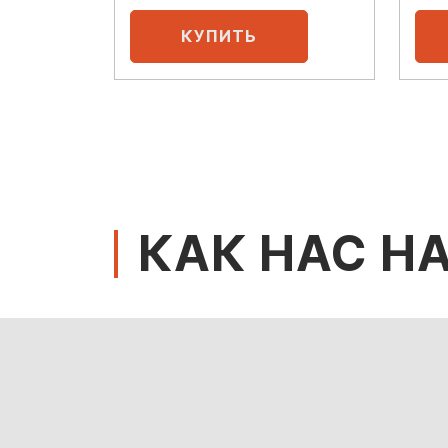
КАК НАС Н