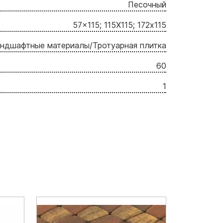
Песочный
57x115; 115Х115; 172x115
ндшафтные материалы/Тротуарная плитка
60
1