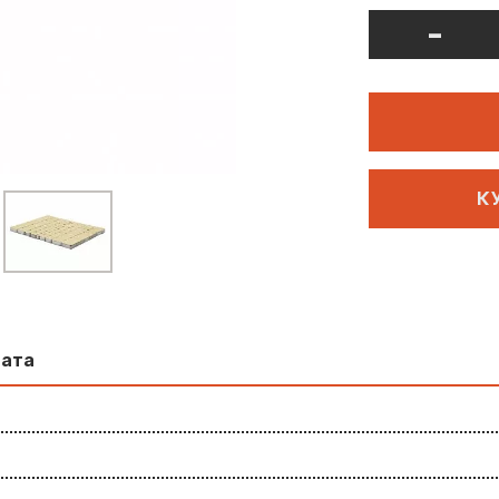
-
К
лата