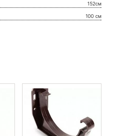
152cм
100 см