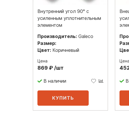
Внутренний угол 90° с
Вне
усиленным уплотнительным
уси
элементом
эле
Производитель:
Galeco
Про
Размер:
Раз
Цвет:
Коричневый
Цве
Цена
Цен
869 ₽ /шт
452
В наличии
В