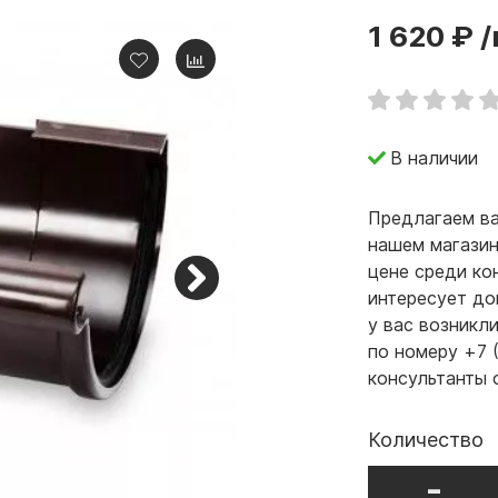
1 620 ₽
/
В наличии
Предлагаем ва
нашем магазин
цене среди ко
интересует до
у вас возникл
по номеру +7 
консультанты 
Количество
-