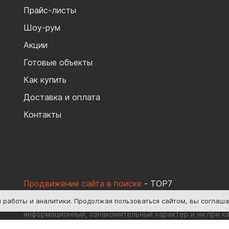
Прайс-листы
Шоу-рум
Акции
Готовые объекты
Как купить
Доставка и оплата
Контакты
Продвижение сайта в поиске
- TOP7
я работы и аналитики
. Продолжая пользоваться сайтом, вы соглаш
Представленная на сайте информация по наличию товаро
информационный, ознакомительный характер и ни при ка
определяемой положениями Ст.437(2) ГК РФ.