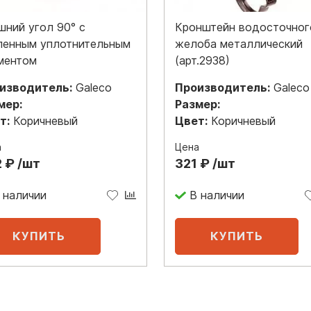
шний угол 90° с
Кронштейн водосточног
ленным уплотнительным
желоба металлический
ментом
(арт.2938)
изводитель:
Galeco
Производитель:
Galeco
мер:
Размер:
т:
Коричневый
Цвет:
Коричневый
а
Цена
 ₽ /шт
321 ₽ /шт
 наличии
В наличии