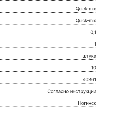
Quick-mix
Quick-mix
0,1
1
штука
10
40861
Согласно инструкции
Ногинск