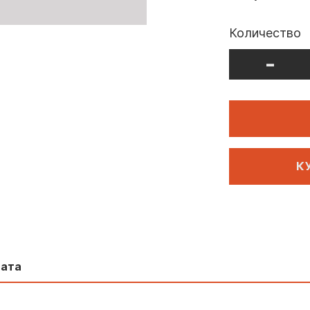
Количество
-
К
лата